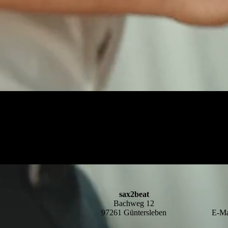
sax2beat
Bachweg 12
97261 Güntersleben
E-M