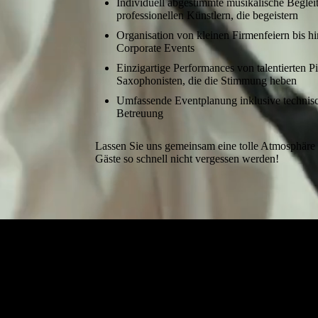
Individuell abgestimmte musikalische Begle
professionellen Künstlern, die begeistern
Organisation von kleinen Firmenfeiern bis h
Corporate Events
Einzigartige Performances von talentierten P
Saxophonisten, die die Stimmung heben
Umfassende Eventplanung inklusive techni
Betreuung
Lassen Sie uns gemeinsam eine tolle Atmosphäre s
Gäste so schnell nicht vergessen werden!