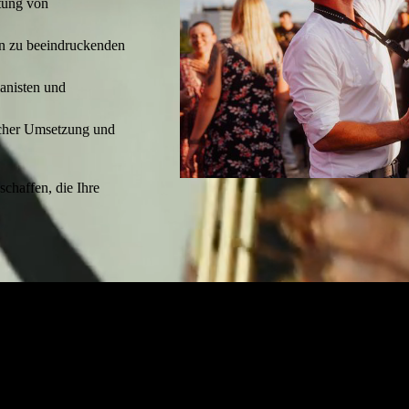
itung von
in zu beeindruckenden
ianisten und
scher Umsetzung und
chaffen, die Ihre