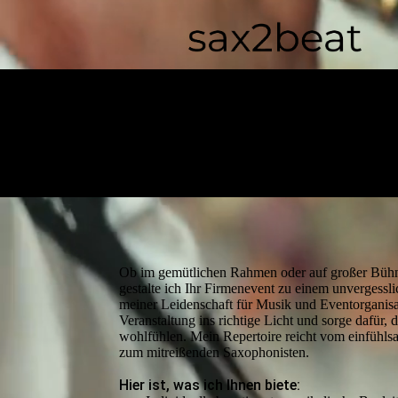
Ob im gemütlichen Rahmen oder auf großer Bühn
gestalte ich Ihr Firmenevent zu einem unvergessli
meiner Leidenschaft für Musik und Eventorganisat
Veranstaltung ins richtige Licht und sorge dafür, d
wohlfühlen. Mein Repertoire reicht vom einfühlsa
zum mitreißenden Saxophonisten.
Hier ist, was ich Ihnen biete: