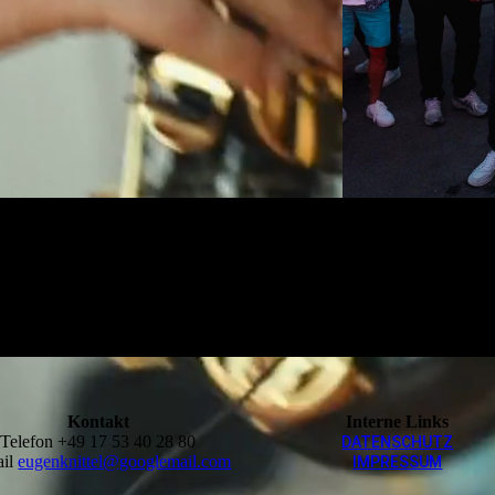
Kontakt
Interne Links
Telefon +49 17 53 40 28 80
DATEN­SCHUTZ
ail
eugenknittel@googlemail.com
IMPRESSUM